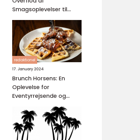
Overflod af
Smagsoplevelser til
Dem på Farten
redaktionel
17. January 2024
Brunch Horsens: En
Oplevelse for
Eventyrrejsende og
Backpackere