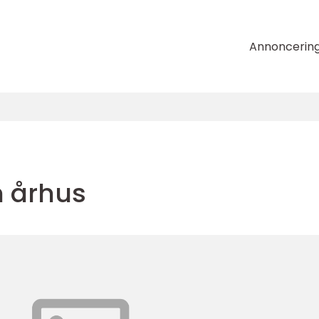
Annoncerin
h århus