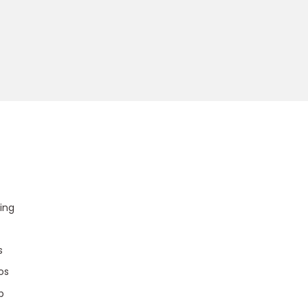
u
ing
s
os
p