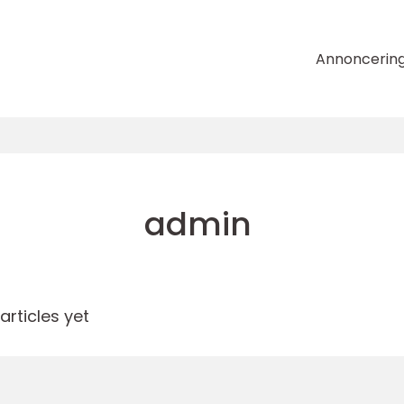
Annoncerin
admin
rticles yet