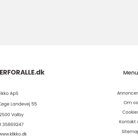
ERFORALLE.
dk
Men
Annoncer
Om os
Cookie
Kontakt 
Sitema
www.klikko.dk