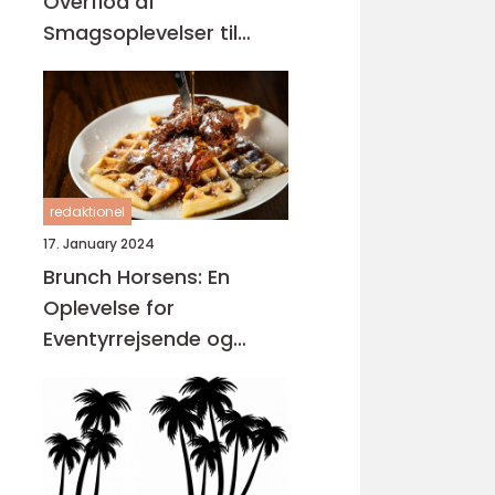
Overflod af
Smagsoplevelser til
Dem på Farten
redaktionel
17. January 2024
Brunch Horsens: En
Oplevelse for
Eventyrrejsende og
Backpackere