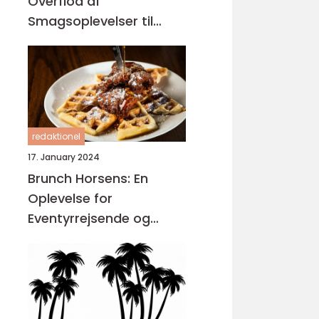
Overflod af
Smagsoplevelser til
Dem på Farten
redaktionel
17. January 2024
Brunch Horsens: En
Oplevelse for
Eventyrrejsende og
Backpackere