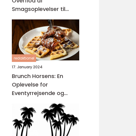
Overflod af
Smagsoplevelser til
Dem på Farten
redaktionel
17. January 2024
Brunch Horsens: En
Oplevelse for
Eventyrrejsende og
Backpackere