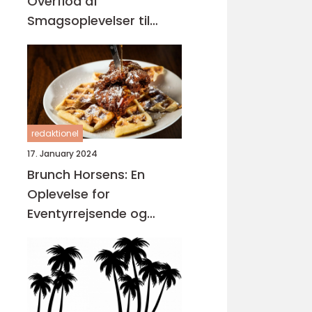
Overflod af
Smagsoplevelser til
Dem på Farten
redaktionel
17. January 2024
Brunch Horsens: En
Oplevelse for
Eventyrrejsende og
Backpackere