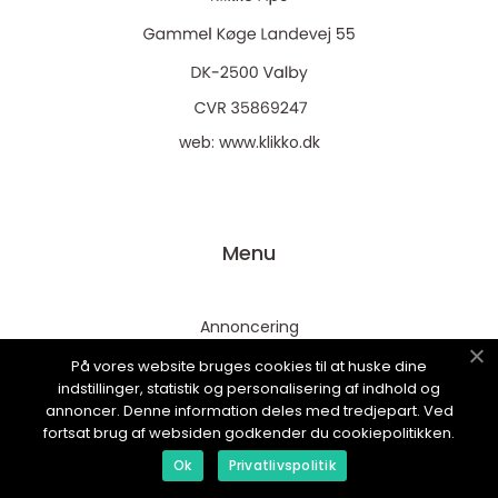
web:
www.klikko.dk
Menu
Annoncering
Om os
På vores website bruges cookies til at huske dine
indstillinger, statistik og personalisering af indhold og
Cookies
annoncer. Denne information deles med tredjepart. Ved
Kontakt os
fortsat brug af websiden godkender du cookiepolitikken.
Sitemap
Ok
Privatlivspolitik