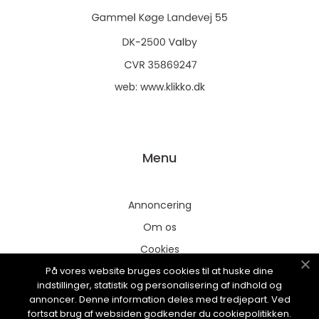
web:
www.klikko.dk
Menu
Annoncering
Om os
Cookies
På vores website bruges cookies til at huske dine
Kontakt os
indstillinger, statistik og personalisering af indhold og
Sitemap
annoncer. Denne information deles med tredjepart. Ved
fortsat brug af websiden godkender du cookiepolitikken.