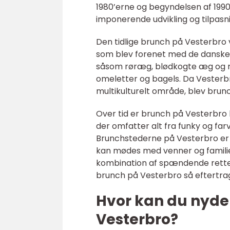
1980’erne og begyndelsen af 19
imponerende udvikling og tilpasn
Den tidlige brunch på Vesterbro v
som blev forenet med de danske 
såsom røræg, blødkogte æg og ru
omeletter og bagels. Da Vesterb
multikulturelt område, blev brun
Over tid er brunch på Vesterbro 
der omfatter alt fra funky og fa
Brunchstederne på Vesterbro er
kan mødes med venner og famili
kombination af spændende rette
brunch på Vesterbro så eftertrag
Hvor kan du nyde
Vesterbro?