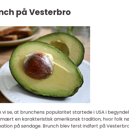
unch på Vesterbro
an vi se, at brunchens popularitet startede i USA i begynde
imært en karakteristisk amerikansk tradition, hvor folk n
on på søndage. Brunch blev først indført på Vesterbro