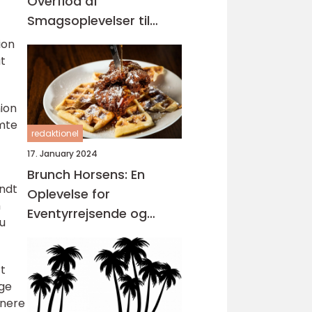
Overflod af
Smagsoplevelser til
Dem på Farten
ion
at
nion
ømte
redaktionel
17. January 2024
Brunch Horsens: En
endt
Oplevelse for
h
Eventyrrejsende og
u
Backpackere
t
lge
inere