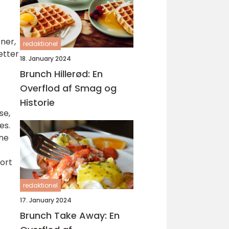
ner,
redaktionel
etter
18. January 2024
Brunch Hillerød: En
Overflod af Smag og
Historie
se,
es.
rne
ort
redaktionel
17. January 2024
Brunch Take Away: En