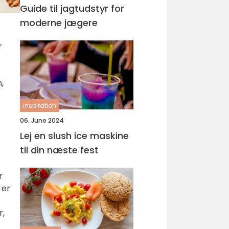
Guide til jagtudstyr for
moderne jægere
r
,
inspiration
06. June 2024
Lej en slush ice maskine
til din næste fest
r
 er
r,