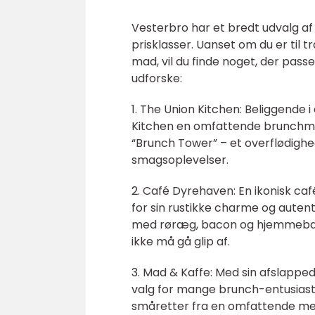
Vesterbro har et bredt udvalg af s
prisklasser. Uanset om du er til
mad, vil du finde noget, der pass
udforske:
1. The Union Kitchen: Beliggende 
Kitchen en omfattende brunchmenu
“Brunch Tower” – et overflødighe
smagsoplevelser.
2. Café Dyrehaven: En ikonisk ca
for sin rustikke charme og auten
med røræg, bacon og hjemmebagt b
ikke må gå glip af.
3. Mad & Kaffe: Med sin afslapp
valg for mange brunch-entusias
småretter fra en omfattende men