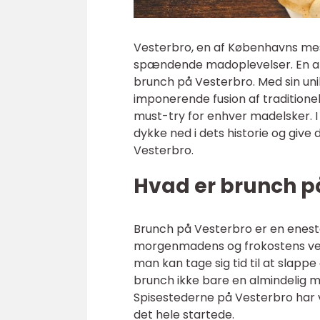
Vesterbro, en af Københavns mes
spændende madoplevelser. En af
brunch på Vesterbro. Med sin un
imponerende fusion af traditione
must-try for enhver madelsker. I
dykke ned i dets historie og give
Vesterbro.
Hvad er brunch p
Brunch på Vesterbro er en enes
morgenmadens og frokostens verd
man kan tage sig tid til at slapp
brunch ikke bare en almindelig mo
Spisestederne på Vesterbro har v
det hele startede.