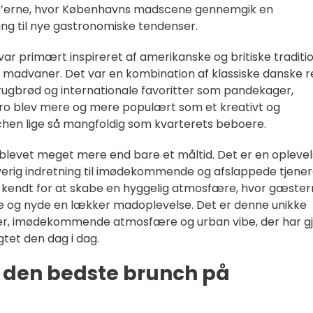
90’erne, hvor Københavns madscene gennemgik en
ing til nye gastronomiske tendenser.
ar primært inspireret af amerikanske og britiske traditio
madvaner. Det var en kombination af klassiske danske r
gbrød og internationale favoritter som pandekager,
ro blev mere og mere populært som et kreativt og
chen lige så mangfoldig som kvarterets beboere.
blevet meget mere end bare et måltid. Det er en oplevel
rverig indretning til imødekommende og afslappede tjener
 kendt for at skabe en hyggelig atmosfære, hvor gæste
e og nyde en lækker madoplevelse. Det er denne unikke
r, imødekommende atmosfære og urban vibe, der har gj
tet den dag i dag.
 den bedste brunch på