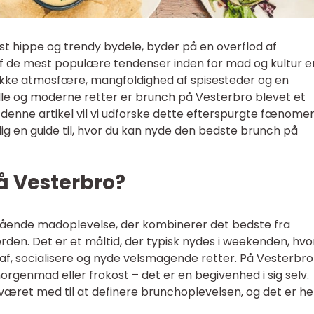
t hippe og trendy bydele, byder på en overflod af
 de mest populære tendenser inden for mad og kultur e
ikke atmosfære, mangfoldighed af spisesteder og en
lle og moderne retter er brunch på Vesterbro blevet et
 denne artikel vil vi udforske dette efterspurgte fænomen
 dig en guide til, hvor du kan nyde den bedste brunch på
å Vesterbro?
tående madoplevelse, der kombinerer det bedste fra
en. Det er et måltid, der typisk nydes i weekenden, hvo
e af, socialisere og nyde velsmagende retter. På Vesterbro
rgenmad eller frokost – det er en begivenhed i sig selv.
æret med til at definere brunchoplevelsen, og det er he