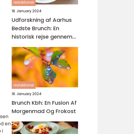
redaktionel
18. January 2024
Udforskning af Aarhus
Bedste Brunch: En
historisk rejse gennem
gastronomisk
mangfoldighed
redaktionel
18. January 2024
Brunch Kbh: En Fusion Af
Morgenmad Og Frokost
lsen
ød en
 i