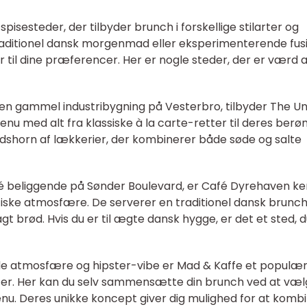
pisesteder, der tilbyder brunch i forskellige stilarter og
 traditionel dansk morgenmad eller eksperimenterende fus
er til dine præferencer. Her er nogle steder, der er værd 
i en gammel industribygning på Vesterbro, tilbyder The U
 med alt fra klassiske à la carte-retter til deres ber
dshorn af lækkerier, der kombinerer både søde og salte
fé beliggende på Sønder Boulevard, er Café Dyrehaven k
tiske atmosfære. De serverer en traditionel dansk brunc
rød. Hvis du er til ægte dansk hygge, er det et sted, d
ede atmosfære og hipster-vibe er Mad & Kaffe et populær
ter. Her kan du selv sammensætte din brunch ved at væ
u. Deres unikke koncept giver dig mulighed for at komb