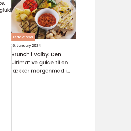
ke.
gfuld
redaktionel
16. January 2024
Brunch i Valby: Den
ultimative guide til en
lækker morgenmad i
bydelen