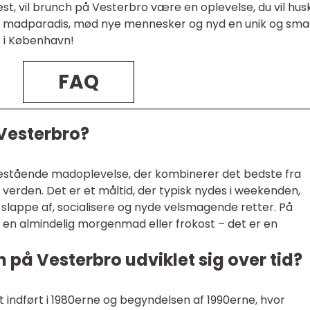
st, vil brunch på Vesterbro være en oplevelse, du vil hus
ette madparadis, mød nye mennesker og nyd en unik og sma
r i København!
FAQ
Vesterbro?
estående madoplevelse, der kombinerer det bedste fra
rden. Det er et måltid, der typisk nydes i weekenden,
t slappe af, socialisere og nyde velsmagende retter. På
 en almindelig morgenmad eller frokost – det er en
på Vesterbro udviklet sig over tid?
 indført i 1980erne og begyndelsen af 1990erne, hvor