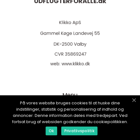
UDFLUGTERFORALLE.
dk
web:
www.klikko.dk
Menu
På vores website bruges cookies til at huske dine
indstillinger, statistik og personalisering af indhold og
annoncer. Denne information deles med tredjepart. Ved
Annoncering
fortsat brug af websiden godkender du cookiepolitikken.
Om os
Ok
Privatlivspolitik
Cookies