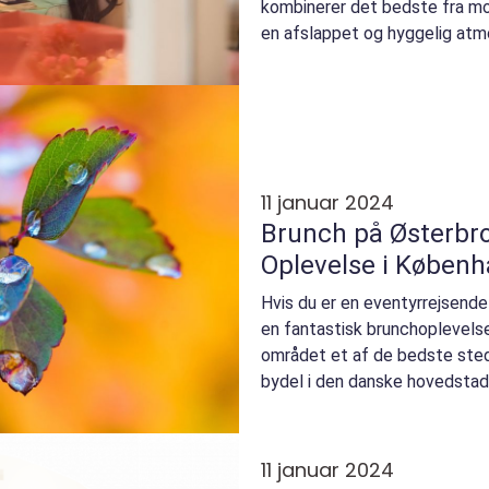
kombinerer det bedste fra mo
en afslappet og hyggelig atm
lækker mad og...
11 januar 2024
Brunch på Østerbr
Oplevelse i Køben
Hvis du er en eventyrrejsende
en fantastisk brunchoplevelse
området et af de bedste sted
bydel i den danske hovedstad 
trendy ca...
11 januar 2024