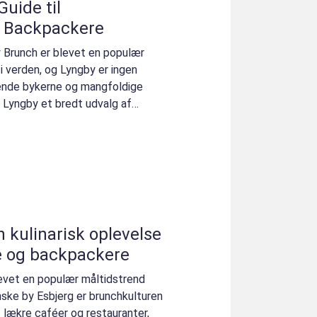
uide til
g Backpackere
y Brunch er blevet en populær
i verden, og Lyngby er ingen
ende bykerne og mangfoldige
 Lyngby et bredt udvalg af
n kulinarisk oplevelse
e og backpackere
vet en populær måltidstrend
nske by Esbjerg er brunchkulturen
 lækre caféer og restauranter,