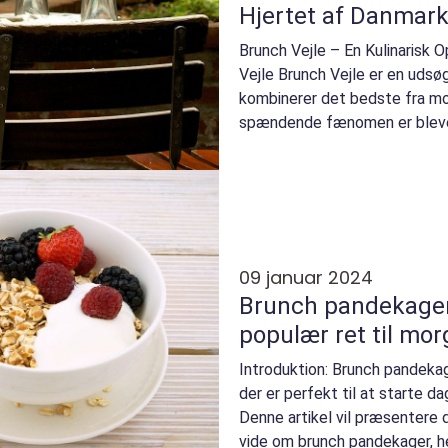
Hjertet af Danmar
Brunch Vejle – En Kulinarisk O
Vejle Brunch Vejle er en udsøg
kombinerer det bedste fra m
spændende fænomen er blevet
besøgende i...
09 januar 2024
Brunch pandekager
populær ret til m
Introduktion: Brunch pandekage
der er perfekt til at starte d
Denne artikel vil præsentere d
vide om brunch pandekager, h