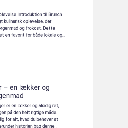
k
plevelse Introduktion til Brunch
t kulinarisk oplevelse, der
orgenmad og frokost. Dette
 en favorit for både lokale og
 – en lækker og
orgenmad
r er en lækker og alsidig ret,
agen på den helt rigtige måde.
ig for alt, hvad du behøver at
erunder historien bag denne