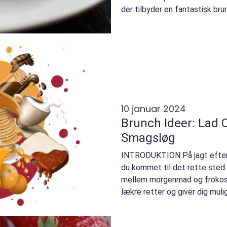
der tilbyder en fantastisk br
et sandt mek...
10 januar 2024
Brunch Ideer: Lad 
Smagsløg
INTRODUKTION På jagt efter 
du kommet til det rette sted.
mellem morgenmad og frokost,
lækre retter og giver dig mul
maden i godt...