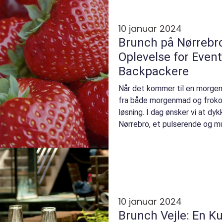
10 januar 2024
Brunch på Nørrebro
Oplevelse for Even
Backpackere
Når det kommer til en morge
fra både morgenmad og frokos
løsning. I dag ønsker vi at dy
Nørrebro, et pulserende og mu
Få mest muligt...
10 januar 2024
Brunch Vejle: En Ku