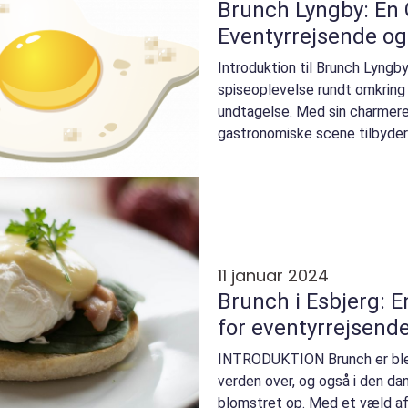
Brunch Lyngby: En G
Eventyrrejsende o
Introduktion til Brunch Lyngb
spiseoplevelse rundt omkring 
undtagelse. Med sin charmer
gastronomiske scene tilbyder
brunchsteder, der tilfr...
11 januar 2024
Brunch i Esbjerg: E
for eventyrrejsend
INTRODUKTION Brunch er ble
verden over, og også i den da
blomstret op. Med et væld af